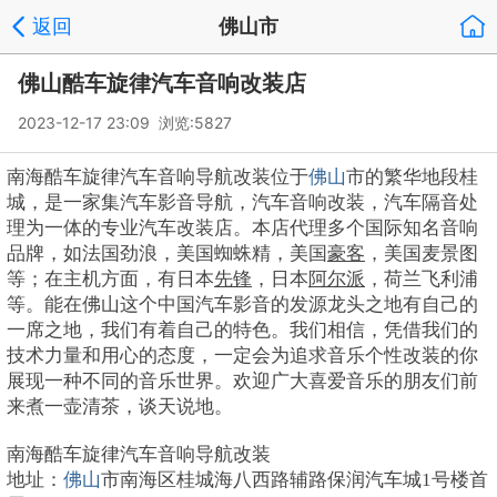
返回
佛山市
佛山酷车旋律汽车音响改装店
2023-12-17 23:09 浏览:
5827
南海酷车旋律汽车音响导航改装位于
佛山
市的繁华地段桂
城，是一家集汽车影音导航，汽车音响改装，汽车隔音处
理为一体的专业汽车改装店。本店代理多个国际知名音响
品牌，如法国劲浪，美国蜘蛛精，美国
豪客
，美国麦景图
等；在主机方面，有日本
先锋
，日本
阿尔派
，荷兰飞利浦
等。能在佛山这个中国汽车影音的发源龙头之地有自己的
一席之地，我们有着自己的特色。我们相信，凭借我们的
技术力量和用心的态度，一定会为追求音乐个性改装的你
展现一种不同的音乐世界。欢迎广大喜爱音乐的朋友们前
来煮一壶清茶，谈天说地。
南海酷车旋律汽车音响导航改装
地址：
佛山
市南海区桂城海八西路辅路保润汽车城1号楼首